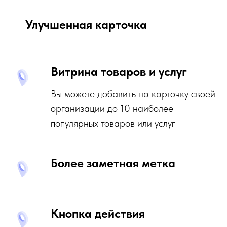
SERM | ORM управление
репутацией
Улучшенная карточка
Накрутка положительных
отзывов
Продвижение на картах
Настройка Яндекс Бизнес
Витрина товаров и услуг
КЕЙСЫ
Вы можете добавить на карточку своей
Создание сайтов
организации до 10 наиболее
Контекстная реклама
SERM | ORM управление
популярных товаров или услуг
репутацией
Накрутка положительных
отзывов
Seo продвижение сайтов
Более заметная метка
Кнопка действия
Адрес: г. Москва, ул.
Воронцовская 25, стр. 3