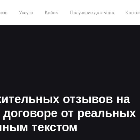
нас
нас
Услуги
Услуги
Кейсы
Кейсы
Получение доступов
Получение доступов
Конта
Конта
ительных отзывов на
в договоре от реальных
чным текстом